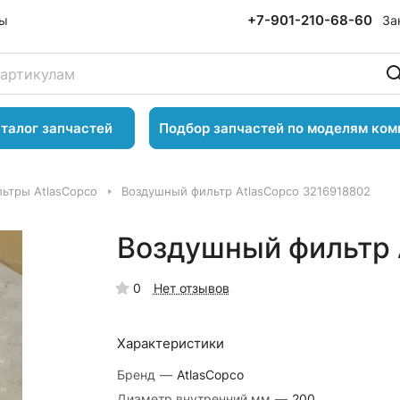
+7-901-210-68-60
За
ты
талог запчастей
Подбор запчастей по моделям ком
ьтры AtlasCopco
Воздушный фильтр AtlasCopco 3216918802
Воздушный фильтр 
0
Нет отзывов
Характеристики
Бренд
—
AtlasCopco
Диаметр внутренний,мм
—
200