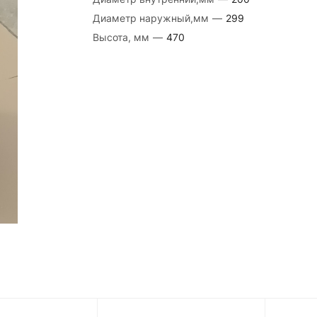
Диаметр наружный,мм
—
299
Высота, мм
—
470