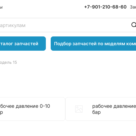
+7-901-210-68-60
За
ты
талог запчастей
Подбор запчастей по моделям ком
Модель 15
бочее давление 0-10
рабочее давление
ар
бар