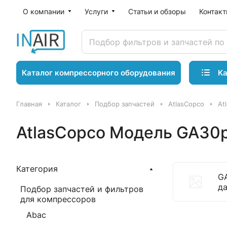
О компании
Услуги
Статьи и обзоры
Контак
Ка
Каталог компрессорного оборудования
Главная
Каталог
Подбор запчастей
AtlasCopco
At
AtlasCopco Модель GA30p
Категория
GA
д
Подбор запчастей и фильтров
для компрессоров
Abac