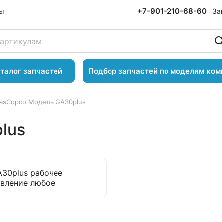
+7-901-210-68-60
За
ты
талог запчастей
Подбор запчастей по моделям ком
lasCopco Модель GA30plus
lus
30plus рабочее
авление любое