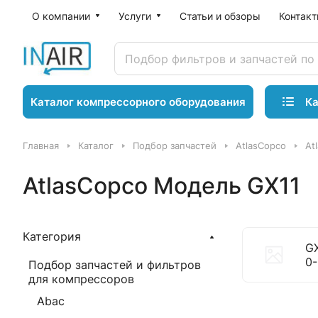
О компании
Услуги
Статьи и обзоры
Контак
Ка
Каталог компрессорного оборудования
Главная
Каталог
Подбор запчастей
AtlasCopco
At
AtlasCopco Модель GX11
Категория
GX
0-
Подбор запчастей и фильтров
для компрессоров
Abac