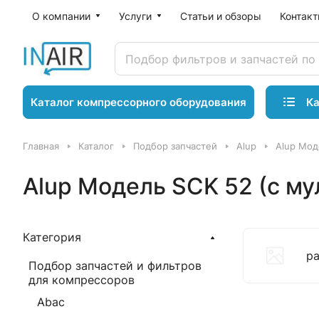
О компании
Услуги
Статьи и обзоры
Контак
Ка
Каталог компрессорного оборудования
Главная
Каталог
Подбор запчастей
Alup
Alup Мод
Alup Модель SCK 52 (с м
Категория
р
Подбор запчастей и фильтров
для компрессоров
Abac