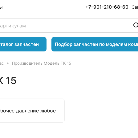
+7-901-210-68-60
За
ты
талог запчастей
Подбор запчастей по моделям ком
ac
Производитель Модель TK 15
 15
абочее давление любое