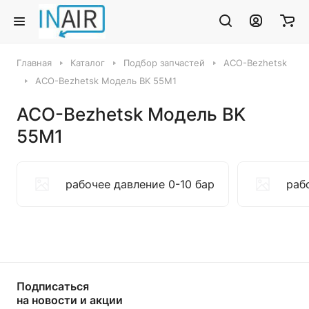
Главная
Каталог
Подбор запчастей
ACO-Bezhetsk
ACO-Bezhetsk Модель BK 55M1
ACO-Bezhetsk Модель BK
55M1
рабочее давление 0-10 бар
раб
Подписаться
на новости и акции