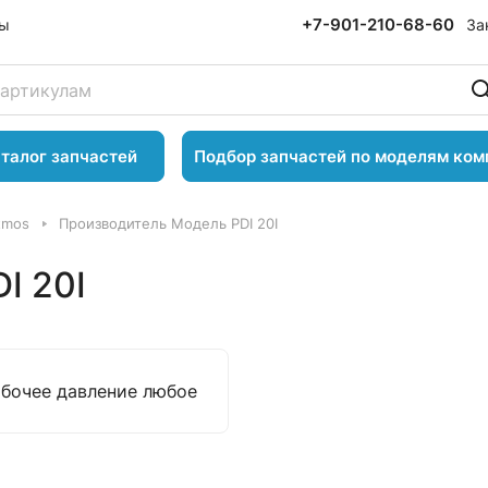
+7-901-210-68-60
За
ты
талог запчастей
Подбор запчастей по моделям ком
tmos
Производитель Модель PDI 20I
I 20I
абочее давление любое