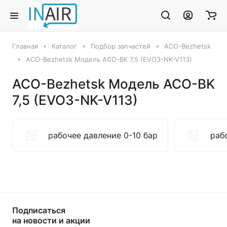
Главная
Каталог
Подбор запчастей
ACO-Bezhetsk
ACO-Bezhetsk Модель ACO-BK 7,5 (EVO3-NK-V113)
ACO-Bezhetsk Модель ACO-BK
7,5 (EVO3-NK-V113)
рабочее давление 0-10 бар
раб
Подписаться
на новости и акции