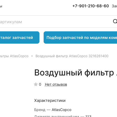
+7-901-210-68-60
За
ты
талог запчастей
Подбор запчастей по моделям ком
ьтры AtlasCopco
Воздушный фильтр AtlasCopco 3216261400
Воздушный фильтр 
0
Нет отзывов
Характеристики
Бренд
—
AtlasCopco
Диаметр внутренний,мм
—
113