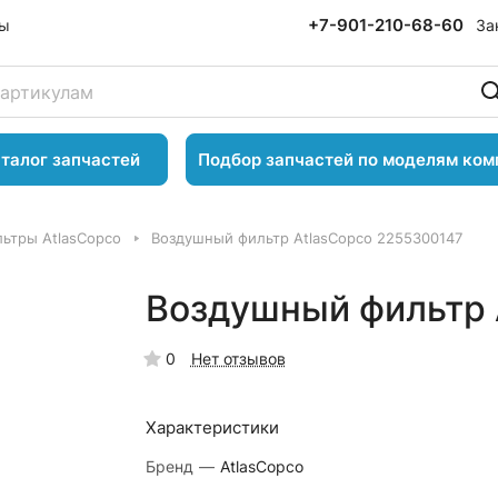
+7-901-210-68-60
За
ты
талог запчастей
Подбор запчастей по моделям ком
ьтры AtlasCopco
Воздушный фильтр AtlasCopco 2255300147
Воздушный фильтр 
0
Нет отзывов
Характеристики
Бренд
—
AtlasCopco