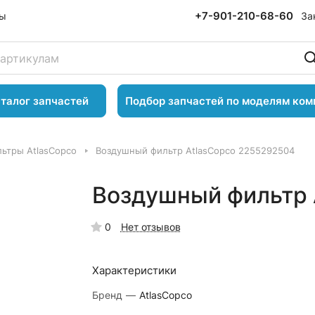
+7-901-210-68-60
За
ты
талог запчастей
Подбор запчастей по моделям ком
ьтры AtlasCopco
Воздушный фильтр AtlasCopco 2255292504
Воздушный фильтр 
0
Нет отзывов
Характеристики
Бренд
—
AtlasCopco