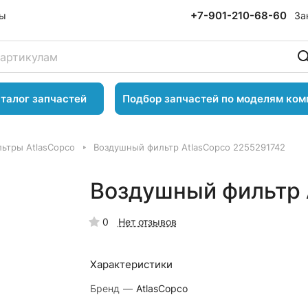
+7-901-210-68-60
За
ты
талог запчастей
Подбор запчастей по моделям ком
ьтры AtlasCopco
Воздушный фильтр AtlasCopco 2255291742
Воздушный фильтр 
0
Нет отзывов
Характеристики
Бренд
—
AtlasCopco