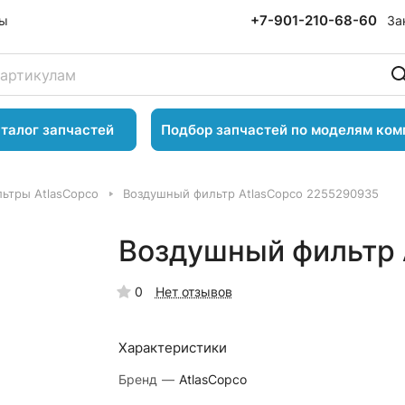
+7-901-210-68-60
За
ты
талог запчастей
Подбор запчастей по моделям ком
ьтры AtlasCopco
Воздушный фильтр AtlasCopco 2255290935
Воздушный фильтр 
0
Нет отзывов
Характеристики
Бренд
—
AtlasCopco