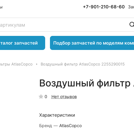
+7-901-210-68-60
За
ты
талог запчастей
Подбор запчастей по моделям ком
ьтры AtlasCopco
Воздушный фильтр AtlasCopco 2255290015
Воздушный фильтр 
0
Нет отзывов
Характеристики
Бренд
—
AtlasCopco