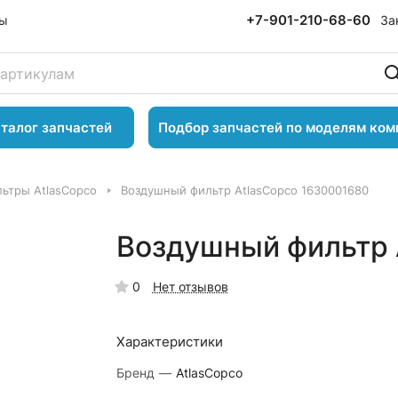
+7-901-210-68-60
За
ты
талог запчастей
Подбор запчастей по моделям ком
ьтры AtlasCopco
Воздушный фильтр AtlasCopco 1630001680
Воздушный фильтр 
0
Нет отзывов
Характеристики
Бренд
—
AtlasCopco