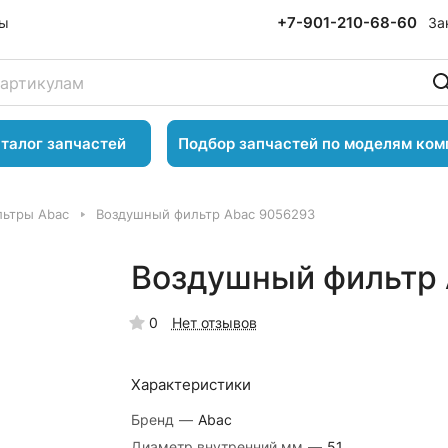
+7-901-210-68-60
За
ты
талог запчастей
Подбор запчастей по моделям ком
ьтры Abac
Воздушный фильтр Abac 9056293
Воздушный фильтр
0
Нет отзывов
Характеристики
Бренд
—
Abac
Диаметр внутренний,мм
—
51