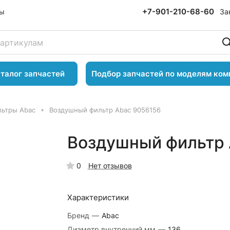
+7-901-210-68-60
За
ты
талог запчастей
Подбор запчастей по моделям ком
ьтры Abac
Воздушный фильтр Abac 9056156
Воздушный фильтр 
0
Нет отзывов
Характеристики
Бренд
—
Abac
Диаметр внутренний,мм
—
136