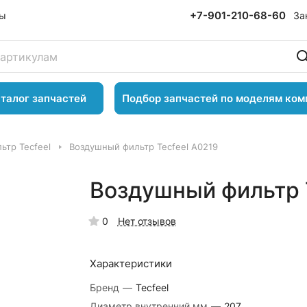
+7-901-210-68-60
За
ты
талог запчастей
Подбор запчастей по моделям ком
ьтр Tecfeel
Воздушный фильтр Tecfeel A0219
Воздушный фильтр 
0
Нет отзывов
Характеристики
Бренд
—
Tecfeel
Диаметр внутренний,мм
—
207