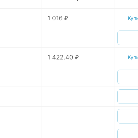
1 016 ₽
Куп
1 422.40 ₽
Куп