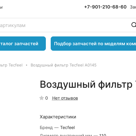
+7-901-210-68-60
За
ты
талог запчастей
Подбор запчастей по моделям ком
ьтр Tecfeel
Воздушный фильтр Tecfeel A0145
Воздушный фильтр 
0
Нет отзывов
Характеристики
Бренд
—
Tecfeel
Диаметр внутренний,мм
—
110